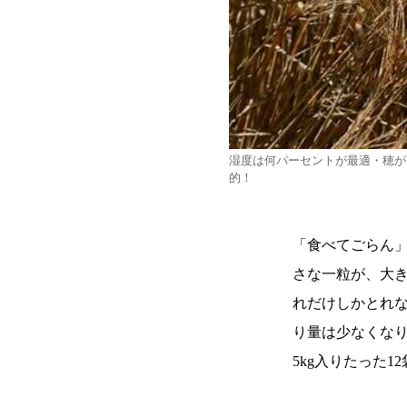
湿度は何パーセントが最適・穂が
的！
「食べてごらん
さな一粒が、大
れだけしかとれ
り量は少なくな
5kg入りたった1