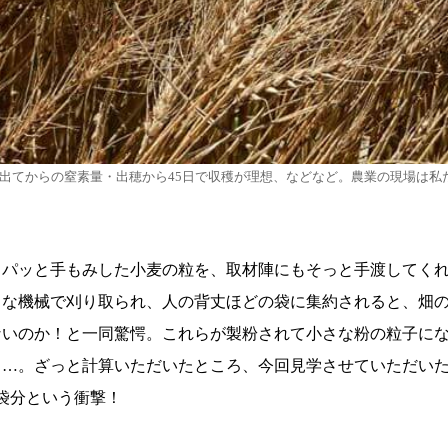
出てからの窒素量・出穂から45日で収穫が理想、などなど。農業の現場は私
」パッと手もみした小麦の粒を、取材陣にもそっと手渡してく
きな機械で刈り取られ、人の背丈ほどの袋に集約されると、畑
ないのか！と一同驚愕。これらが製粉されて小さな粉の粒子に
り…。ざっと計算いただいたところ、今回見学させていただいた
2袋分という衝撃！